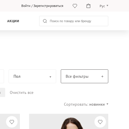
Войти
/
Зарегистрироваться
Рус
O‘zb
АКЦИИ
Рус
Пол
Все фильтры
Очистить все
Сортировать:
новинки