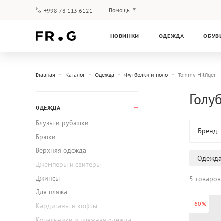
Помощь
+998 78 113 6121
Оплата и доставка
НОВИНКИ
ОДЕЖДА
ОБУВ
Вопросы и ответы
Клубная программа
Гарантия
Главная
Каталог
Одежда
Футболки и поло
Tommy Hilfiger
Голу
ОДЕЖДА
Блузы и рубашки
Бренд
Брюки
Верхняя одежда
Одежд
Джемперы и свитеры
Джинсы
5 товаров
Для пляжа
-60%
Кардиганы и кофты
Купальники и пляжная одежда