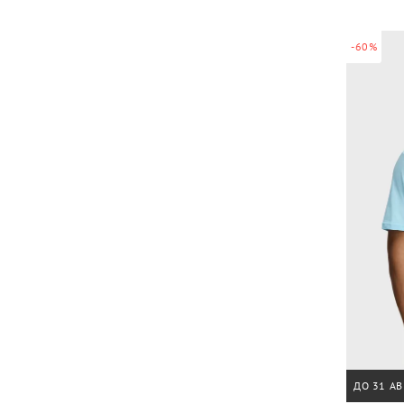
-60%
ДО 31 АВ