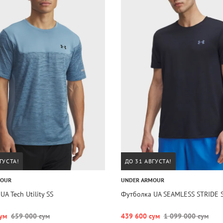
ГУСТА!
ДО 31 АВГУСТА!
MOUR
UNDER ARMOUR
A Tech Utility SS
Футболка UA SEAMLESS STRIDE 
ум
659 000 сум
439 600 сум
1 099 000 сум