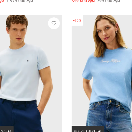
ум
1 979 000 сум
319 600 сум
799 000 сум
-60%
ГУСТА!
ДО 31 АВГУСТА!