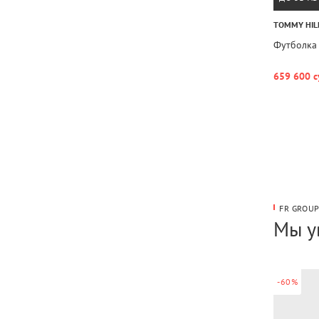
TOMMY HIL
Футболка
659 600 с
FR GROU
Мы у
-60%