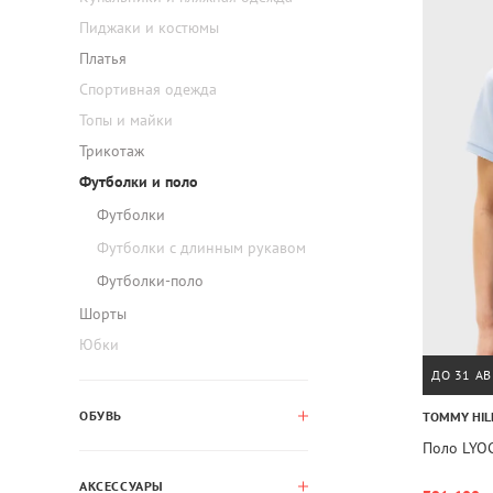
Пиджаки и костюмы
Платья
Спортивная одежда
Топы и майки
Трикотаж
Футболки и поло
Футболки
Футболки с длинным рукавом
Футболки-поло
Шорты
Юбки
ДО 31 АВ
ОБУВЬ
TOMMY HIL
Поло LYO
АКСЕССУАРЫ