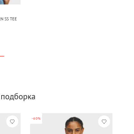
N SS TEE
а подборка
-60%