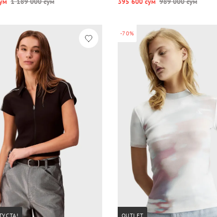
ум
1 189 000 сум
395 600 сум
989 000 сум
-70%
ГУСТА!
OUTLET