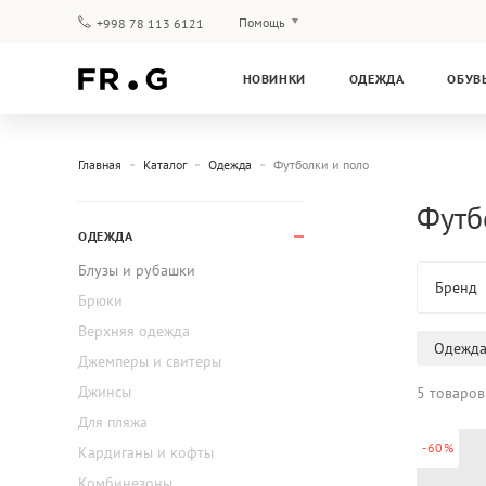
Помощь
+998 78 113 6121
Оплата и доставка
НОВИНКИ
ОДЕЖДА
ОБУВ
Вопросы и ответы
Клубная программа
Гарантия
Главная
Каталог
Одежда
Футболки и поло
Футб
ОДЕЖДА
Блузы и рубашки
Бренд
Брюки
Верхняя одежда
Одежд
Джемперы и свитеры
Джинсы
5 товаров
Для пляжа
-60%
Кардиганы и кофты
Комбинезоны