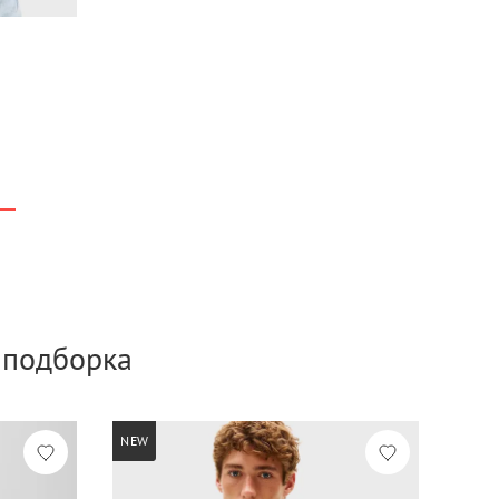
а подборка
NEW