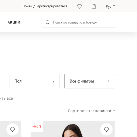
Войти
/
Зарегистрироваться
Рус
O‘zb
АКЦИИ
Рус
Пол
Все фильтры
ить все
Сортировать:
новинки
-60%