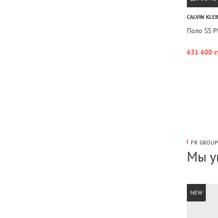
CALVIN KLEI
Поло SS 
631 600 с
FR GROU
Мы у
NEW