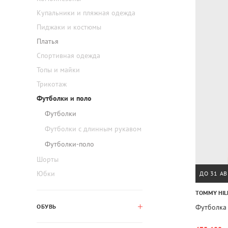
Купальники и пляжная одежда
Пиджаки и костюмы
Платья
Спортивная одежда
Топы и майки
Трикотаж
Футболки и поло
Футболки
Футболки с длинным рукавом
Футболки-поло
Шорты
Юбки
ДО 31 АВ
TOMMY HIL
Футболка 
ОБУВЬ