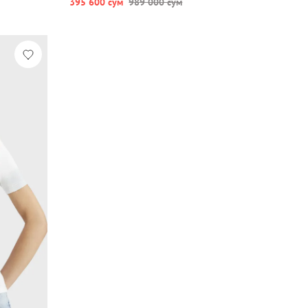
395 600 сум
989 000 сум