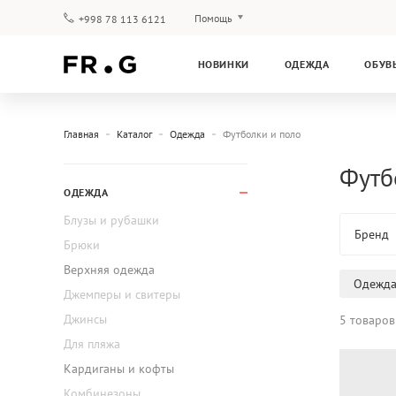
Помощь
+998 78 113 6121
Оплата и доставка
НОВИНКИ
ОДЕЖДА
ОБУВ
Вопросы и ответы
Клубная программа
Гарантия
Главная
Каталог
Одежда
Футболки и поло
Футб
ОДЕЖДА
Блузы и рубашки
Бренд
Брюки
Верхняя одежда
Одежд
Джемперы и свитеры
Джинсы
5 товаров
Для пляжа
Кардиганы и кофты
Комбинезоны