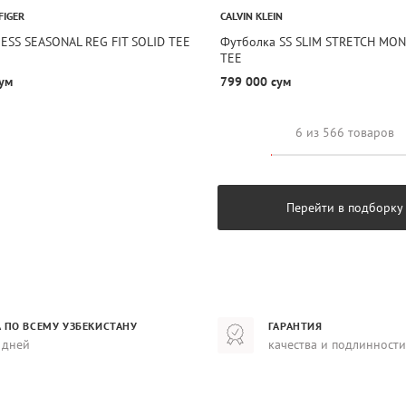
FIGER
CALVIN KLEIN
ESS SEASONAL REG FIT SOLID TEE
Футболка SS SLIM STRETCH M
TEE
ум
799 000 сум
6 из 566 товаров
Перейти в подборку
 ПО ВСЕМУ УЗБЕКИСТАНУ
ГАРАНТИЯ
 дней
качества и подлинности