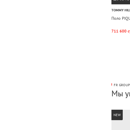
TOMMY HIL
Поло PIQ
711 600 с
FR GROU
Мы у
NEW