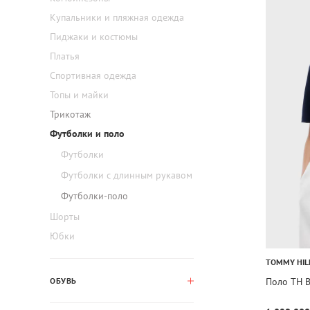
Купальники и пляжная одежда
Пиджаки и костюмы
Платья
Спортивная одежда
Топы и майки
Трикотаж
Футболки и поло
Футболки
Футболки с длинным рукавом
Футболки-поло
Шорты
Юбки
TOMMY HIL
Поло TH 
ОБУВЬ