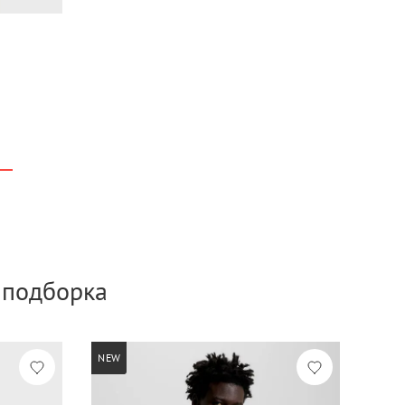
а подборка
NEW