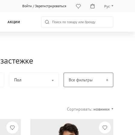
Войти
/
Зарегистрироваться
Рус
O‘zb
АКЦИИ
Рус
 застежке
Пол
Все фильтры
Сортировать:
новинки