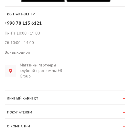
КОНТАКТ-ЦЕНТР
+998 78 113 6121
Пн-Пт 10:00 - 19:00
Сб 10:00 - 14:00
Вс - выходной
Магазины партнеры
клубной программы FR
Group
ЛИЧНЫЙ КАБИНЕТ
История покупок
ПОКУПАТЕЛЯМ
Мои данные
Оплата и доставка
Адрес для доставки
О КОМПАНИИ