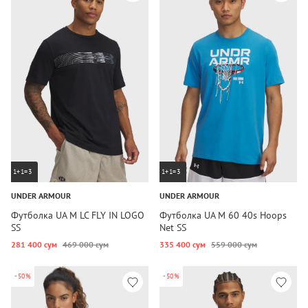
1+1=3
1+1=3
UNDER ARMOUR
UNDER ARMOUR
Футболка UA M LC FLY IN LOGO
Футболка UA M 60 40s Hoops
SS
Net SS
281 400 сум
469 000 сум
335 400 сум
559 000 сум
-50%
-50%