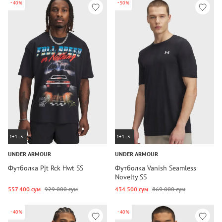
-40%
-50%
1+1=3
1+1=3
UNDER ARMOUR
UNDER ARMOUR
Футболка Pjt Rck Hwt SS
Футболка Vanish Seamless
Novelty SS
557 400 сум
929 000 сум
434 500 сум
869 000 сум
-40%
-40%