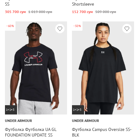
SS
Shortsleeve
305 700 сум
1 019 000 сум
152 700 сум
509 000 сум
-60%
-50%
1+1=3
1+1=3
UNDER ARMOUR
UNDER ARMOUR
Футболка Футболка UA GL
Футболка Campus Oversize SS-
FOUNDATION UPDATE SS
BLK