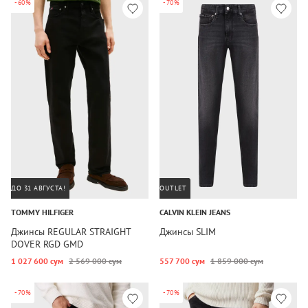
-60%
-70%
ДО 31 АВГУСТА!
OUTLET
TOMMY HILFIGER
CALVIN KLEIN JEANS
Джинсы REGULAR STRAIGHT
Джинсы SLIM
DOVER RGD GMD
1 027 600 сум
2 569 000 сум
557 700 сум
1 859 000 сум
-70%
-70%