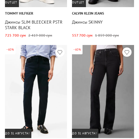
OUTLET
OUTLET
TOMMY HILFIGER
CALVIN KLEIN JEANS
Джинсы SLIM BLEECKER PSTR
Джинсы SKINNY
STARK BLACK
725 700 сум
2 419 000 сум
557 700 сум
1 859 000 сум
-60%
-60%
ДО 31 АВГУСТА!
ДО 31 АВГУСТА!