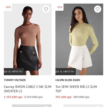
-60%
-60%
ДО 31 АВГУСТА!
ДО 31 АВГУСТА!
TOMMY HILFIGER
CALVIN KLEIN JEANS
Свитер RAYON CABLE C-NK SLIM
Топ SEMI SHEER RIB LS SLIM
SWEATER LS
TOP
1 343 600 сум
3 359 000 сум
395 600 сум
989 000 сум