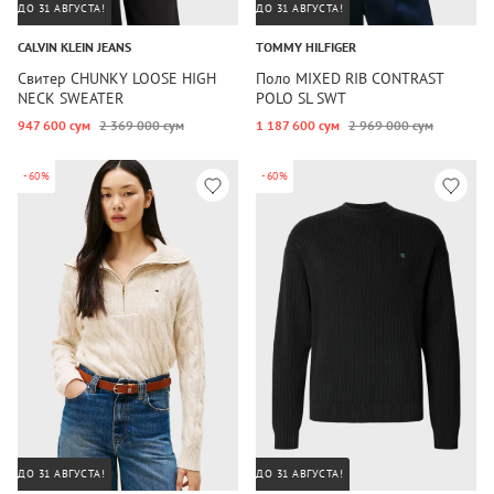
ДО 31 АВГУСТА!
ДО 31 АВГУСТА!
CALVIN KLEIN JEANS
TOMMY HILFIGER
Свитер CHUNKY LOOSE HIGH
Поло MIXED RIB CONTRAST
NECK SWEATER
POLO SL SWT
947 600 сум
2 369 000 сум
1 187 600 сум
2 969 000 сум
-60%
-60%
ДО 31 АВГУСТА!
ДО 31 АВГУСТА!