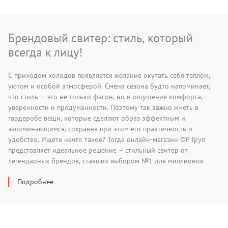
Брендовый свитер: стиль, который
всегда к лицу!
С приходом холодов появляется желание окутать себя теплом,
уютом и особой атмосферой. Смена сезона будто напоминает,
что стиль – это не только фасон, но и ощущение комфорта,
уверенности и продуманности. Поэтому так важно иметь в
гардеробе вещи, которые сделают образ эффектным и
запоминающимся, сохраняя при этом его практичность и
удобство. Ищете нечто такое? Тогда онлайн-магазин ФР Груп
представляет идеальное решение – стильный свитер от
легендарных брендов, ставших выбором №1 для миллионов
людей в разных уголках мира.
Подробнее
Их фирменные изделия уж точно не оставят вас равнодушными!
Лейблы, которые вы точно знаете!
На сайте предлагается продукция известных торговых марок,