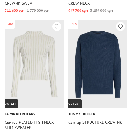
CREWNK SWEA
CREW NECK
711 600 сум
1 779 000 сум
947 700 сум
3 159 000 сум
-70%
-70%
OUTLET
OUTLET
CALVIN KLEIN JEANS
TOMMY HILFIGER
Свитер PLATED HIGH NECK
Свитер STRUCTURE CREW NK
SLIM SWEATER