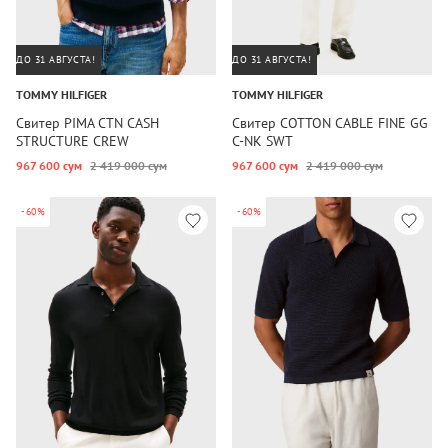
ДО 31 АВГУСТА!
ДО 31 АВГУСТА!
TOMMY HILFIGER
TOMMY HILFIGER
Свитер PIMA CTN CASH
Свитер COTTON CABLE FINE GG
STRUCTURE CREW
C-NK SWT
967 600 сум
2 419 000 сум
967 600 сум
2 419 000 сум
-60%
-60%