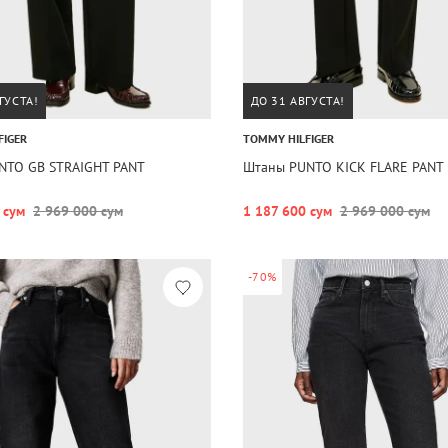
ГУСТА!
ДО 31 АВГУСТА!
FIGER
TOMMY HILFIGER
NTO GB STRAIGHT PANT
Штаны PUNTO KICK FLARE PANT
 сум
2 969 000 сум
1 187 600 сум
2 969 000 сум
-70%