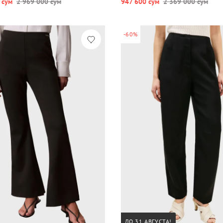
 сум
2 969 000 сум
947 600 сум
2 369 000 сум
-60%
ДО 31 АВГУСТА!