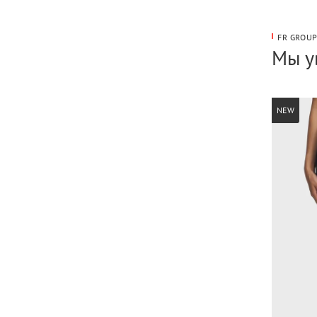
FR GROU
Мы у
NEW