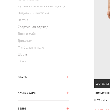
Купальники и пляжная одежда
Пиджаки и костюмы
Платья
Спортивная одежда
Топы и майки
Трикотаж
Футболки и поло
Шорты
Юбки
ОБУВЬ
ДО 31 АВ
АКСЕССУАРЫ
TOMMY HIL
Штаны VI
БЕЛЬЕ