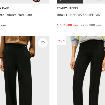
N JEANS
TOMMY HILFIGER
te Tailored Flare Pant
Штаны LINEN VIS BARREL PANT
 сум
1 503 600 сум
3 759 000 сум
-60%