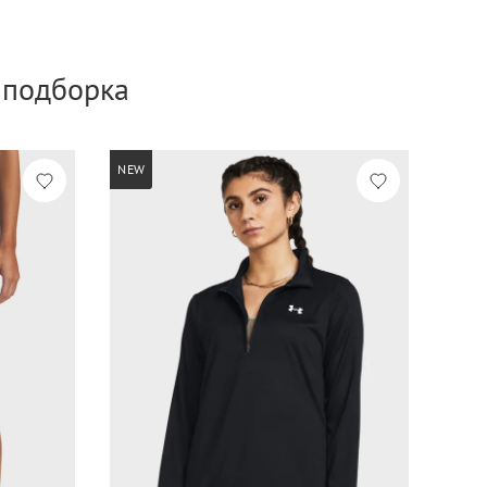
а подборка
NEW