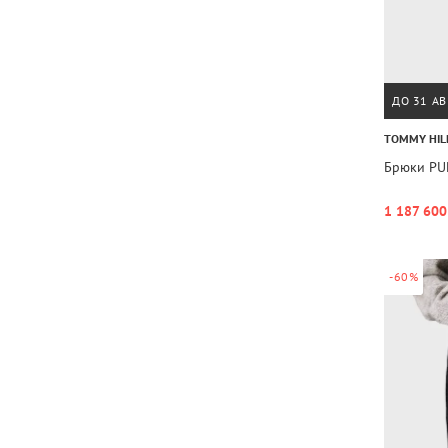
ДО 31 АВ
TOMMY HIL
Брюки PU
1 187 600
-60%