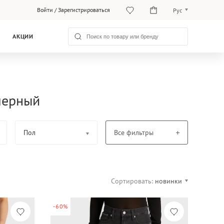
Войти
/
Зарегистрироваться
Рус
O‘zb
АКЦИИ
Рус
 черный
Пол
Все фильтры
Сортировать:
новинки
-60%