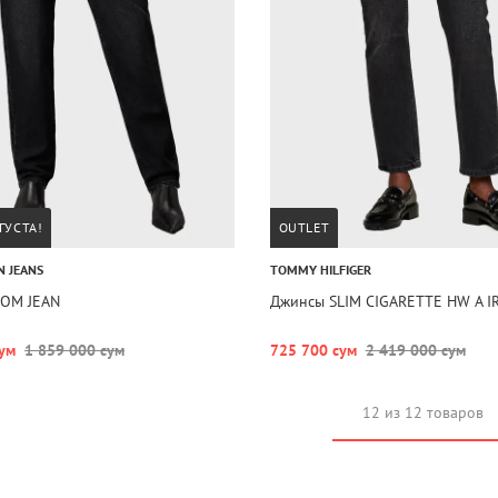
ГУСТА!
OUTLET
N JEANS
TOMMY HILFIGER
OM JEAN
Джинсы SLIM CIGARETTE HW A IR
ум
1 859 000 сум
725 700 сум
2 419 000 сум
12 из 12 товаров