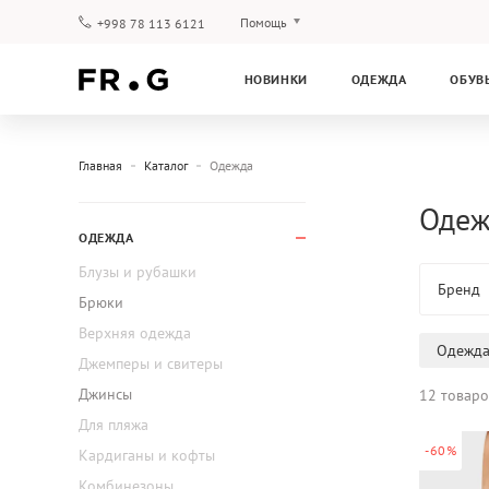
Помощь
+998 78 113 6121
Оплата и доставка
НОВИНКИ
ОДЕЖДА
ОБУВ
Вопросы и ответы
Клубная программа
Гарантия
Главная
Каталог
Одежда
Одеж
ОДЕЖДА
Блузы и рубашки
Бренд
Брюки
Верхняя одежда
Одежд
Джемперы и свитеры
Джинсы
12 товаро
Для пляжа
-60%
Кардиганы и кофты
Комбинезоны