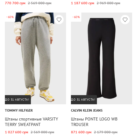
770 700 сум
2 569 000 сум
1 187 600 сум
2 969 000 сум
-60%
-60%
ДО 31 АВГУСТА!
ДО 31 АВГУСТА!
TOMMY HILFIGER
CALVIN KLEIN JEANS
Штаны спортивные VARSITY
Штаны PONTE LOGO WB
TERRY SWEATPANT
TROUSER
1 027 600 сум
2 569 000 сум
871 600 сум
2 179 000 сум