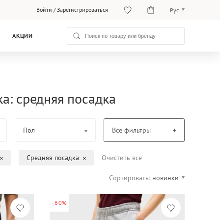
Войти
/
Зарегистрироваться
Рус
O‘zb
АКЦИИ
Рус
а: средняя посадка
Пол
Все фильтры
Средняя посадка
Очистить все
Сортировать:
новинки
-60%