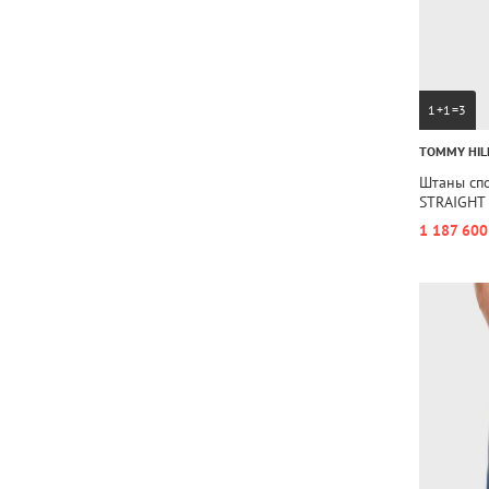
1+1=3
TOMMY HIL
Штаны сп
STRAIGHT
1 187 600