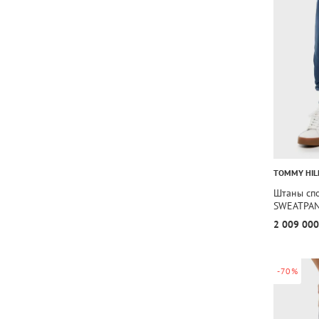
TOMMY HIL
Штаны сп
SWEATPA
2 009 000
-70%