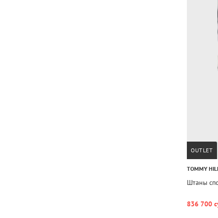
OUTLET
TOMMY HIL
Штаны сп
836 700 с