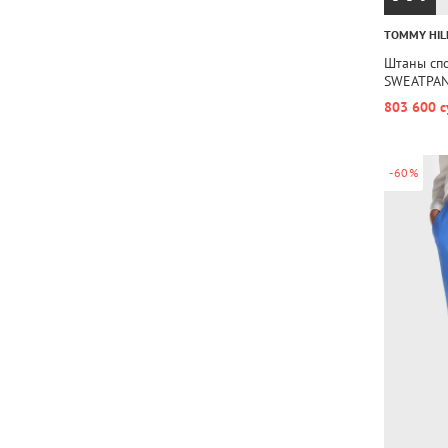
TOMMY HIL
Штаны сп
SWEATPA
803 600 с
-60%