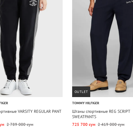
OUTLET
FIGER
TOMMY HILFIGER
ортивные VARSITY REGULAR PANT
Штаны спортивные REG SCRIPT
SWEATPANTS
ум
2 789 000 сум
725 700 сум
2 419 000 сум