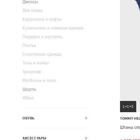
Джинсы
Для пляжа
Кардиганы и кофты
Купальники и пляжная одежда
Пиджаки и костюмы
Платья
Спортивная одежда
Топы и майки
Трикотаж
Футболки и поло
Шорты
Юбки
1+1=3
ОБУВЬ
TOMMY HIL
Штаны сп
АКСЕССУАРЫ