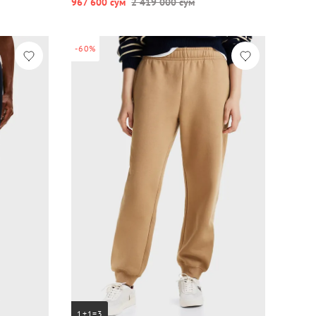
967 600 сум
2 419 000 сум
-60%
1+1=3