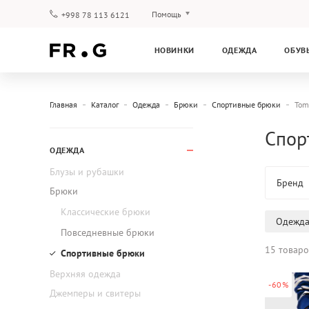
Помощь
+998 78 113 6121
Оплата и доставка
НОВИНКИ
ОДЕЖДА
ОБУВ
Вопросы и ответы
Клубная программа
Гарантия
Главная
Каталог
Одежда
Брюки
Спортивные брюки
Tom
Спор
ОДЕЖДА
Блузы и рубашки
Бренд
Брюки
Классические брюки
Одежд
Повседневные брюки
15 товаро
Спортивные брюки
Верхняя одежда
-60%
Джемперы и свитеры