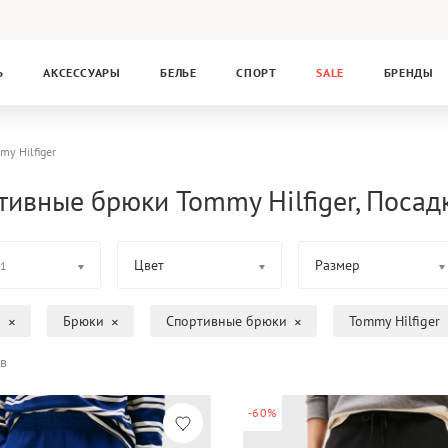
Ь
АКСЕССУАРЫ
БЕЛЬЕ
СПОРТ
SALE
БРЕНДЫ
my Hilfiger
тивные брюки Tommy Hilfiger, Посадк
Цвет
Размер
1
а
Брюки
Спортивные брюки
Tommy Hilfiger
в
-60%