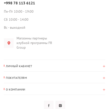
+998 78 113 6121
Пн-Пт 10:00 - 19:00
Сб 10:00 - 14:00
Вс - выходной
Магазины партнеры
клубной программы FR
Group
ЛИЧНЫЙ КАБИНЕТ
История покупок
ПОКУПАТЕЛЯМ
Мои данные
Оплата и доставка
Адрес для доставки
О КОМПАНИИ
Возврат
О нас
Избранное
Вопросы и ответы
Политика конфиденциальности
Клубная программа