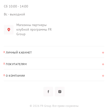
Сб 10:00 - 14:00
Вс - выходной
Магазины партнеры
клубной программы FR
Group
ЛИЧНЫЙ КАБИНЕТ
История покупок
ПОКУПАТЕЛЯМ
Мои данные
Оплата и доставка
Адрес для доставки
О КОМПАНИИ
Возврат
О нас
Избранное
Вопросы и ответы
Политика конфиденциальности
Клубная программа
Клубная программа
Новости
Рассылки
Гарантия
© 2026 FR Group. Все права сохранены
Пользовательское соглашение