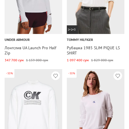
1+1=3
UNDER ARMOUR
TOMMY HILFIGER
Лонгслив UA Launch Pro Half
Рубашка 1985 SLIM PIQUE LS
Zip
SHIRT
347 700 сум
1 159 000 сум
1 097 400 сум
1 829 000 сум
-50%
-50%