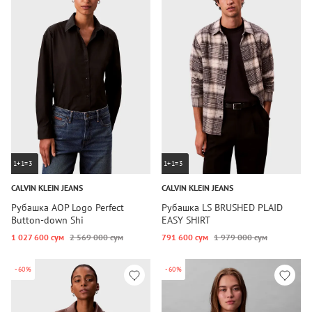
1+1=3
1+1=3
CALVIN KLEIN JEANS
CALVIN KLEIN JEANS
Рубашка AOP Logo Perfect
Рубашка LS BRUSHED PLAID
Button-down Shi
EASY SHIRT
1 027 600 сум
2 569 000 сум
791 600 сум
1 979 000 сум
-60%
-60%