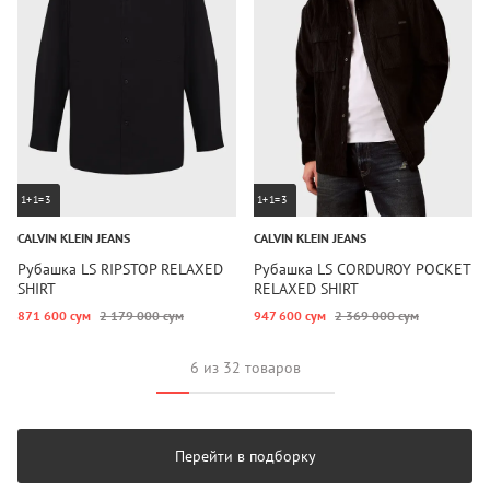
1+1=3
1+1=3
CALVIN KLEIN JEANS
CALVIN KLEIN JEANS
Рубашка LS RIPSTOP RELAXED
Рубашка LS CORDUROY POCKET
SHIRT
RELAXED SHIRT
871 600 сум
2 179 000 сум
947 600 сум
2 369 000 сум
6 из 32 товаров
Перейти в подборку