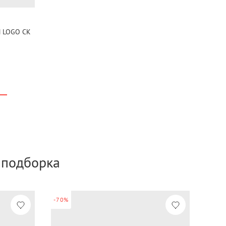
 LOGO CK
а подборка
-70%