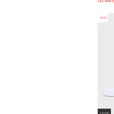
355 600 с
-60%
1+1=3