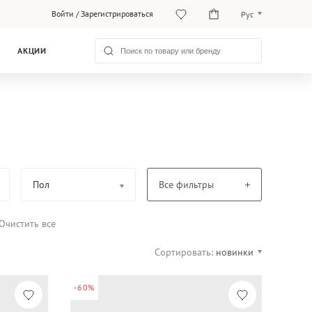
Войти
/
Зарегистрироваться
Рус
O‘zb
АКЦИИ
Рус
Пол
Все фильтры
Очистить все
Сортировать:
новинки
-60%