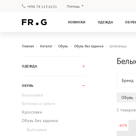
Помощь
+998 78 113 6121
Оплата и доставка
НОВИНКИ
ОДЕЖДА
ОБУВ
Вопросы и ответы
Клубная программа
Гарантия
Главная
Каталог
Обувь
Обувь без задника
Шлепанцы
Белы
ОДЕЖДА
Бренд
ОБУВЬ
Босоножки
Обувь
Ботинки и сапоги
5 товаров
Кроссовки
Обувь без задника
-60%
Вьетнамки