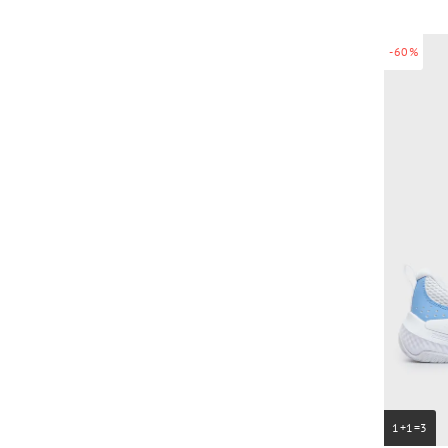
-60%
1+1=3