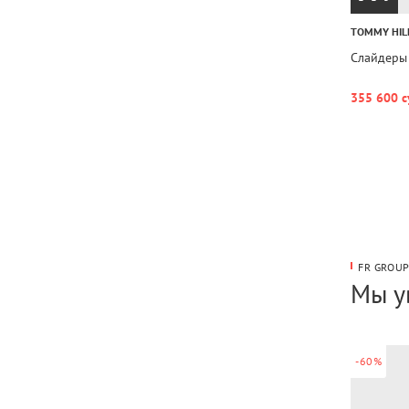
TOMMY HIL
Слайдеры
355 600 с
FR GROU
Мы у
-60%