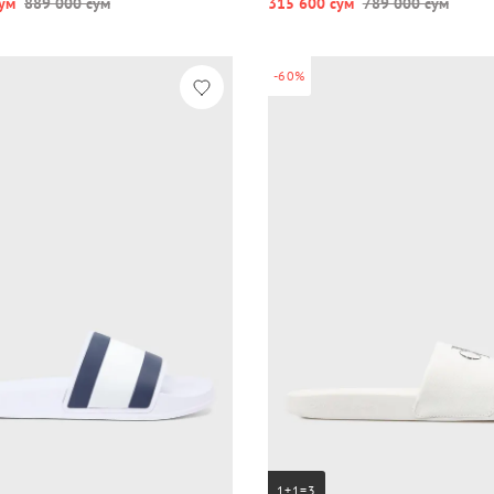
ум
889 000 сум
315 600 сум
789 000 сум
-60%
1+1=3