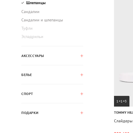
Шлепанцы
Сандалии
Сандалии и шлепанцы
Туфли
Эспадрильи
АКСЕССУАРЫ
БЕЛЬЕ
СПОРТ
1+1=3
TOMMY HIL
ПОДАРКИ
Слайдеры