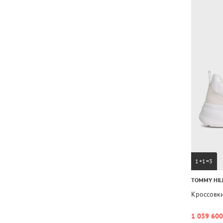
1+1=3
TOMMY HIL
Кроссовк
1 039 600