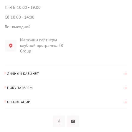
Пн-Пт 10:00 - 19:00
Сб 10:00 - 14:00
Вс - выходной
Магазины партнеры
клубной программы FR
Group
ЛИЧНЫЙ КАБИНЕТ
История покупок
ПОКУПАТЕЛЯМ
Мои данные
Оплата и доставка
Адрес для доставки
О КОМПАНИИ
Возврат
О нас
Избранное
Вопросы и ответы
Политика конфиденциальности
Клубная программа
Клубная программа
Новости
Рассылки