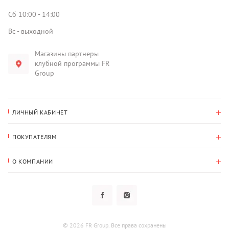
Сб 10:00 - 14:00
Вс - выходной
Магазины партнеры
клубной программы FR
Group
ЛИЧНЫЙ КАБИНЕТ
История покупок
ПОКУПАТЕЛЯМ
Мои данные
Оплата и доставка
Адрес для доставки
О КОМПАНИИ
Возврат
О нас
Избранное
Вопросы и ответы
Политика конфиденциальности
Клубная программа
Клубная программа
Новости
Рассылки
Гарантия
© 2026 FR Group. Все права сохранены
Пользовательское соглашение