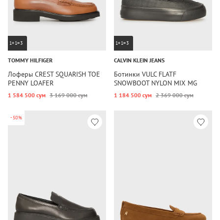
1+1=3
1+1=3
TOMMY HILFIGER
CALVIN KLEIN JEANS
Лоферы CREST SQUARISH TOE
Ботинки VULC FLATF
PENNY LOAFER
SNOWBOOT NYLON MIX MG
1 584 500 сум
3 169 000 сум
1 184 500 сум
2 369 000 сум
-50%