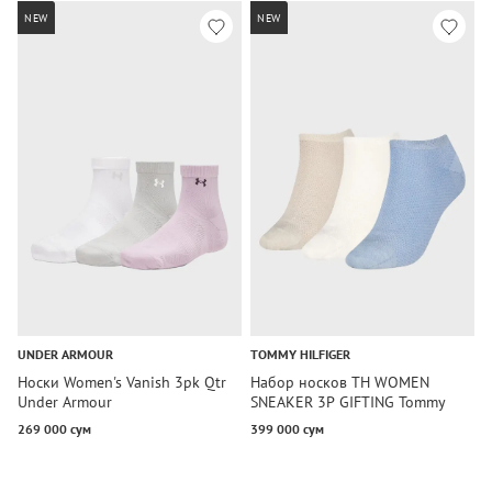
NEW
NEW
UNDER ARMOUR
TOMMY HILFIGER
T
Носки Women's Vanish 3pk Qtr
Набор носков TH WOMEN
Н
Under Armour
SNEAKER 3P GIFTING Tommy
S
Hilfiger
269 000 сум
399 000 сум
2