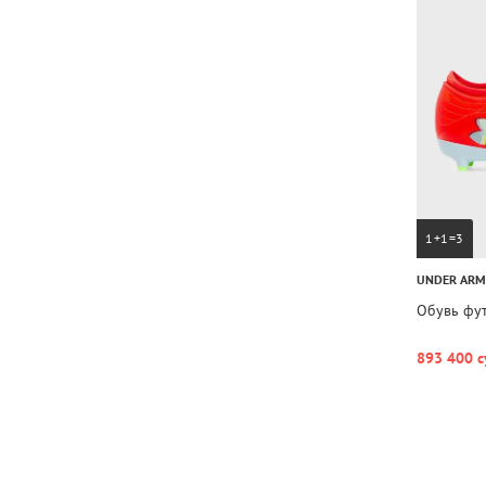
1+1=3
UNDER AR
Обувь фут
893 400 с