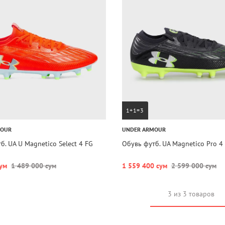
1+1=3
MOUR
UNDER ARMOUR
б. UA U Magnetico Select 4 FG
Обувь футб. UA Magnetico Pro 4
ум
1 489 000 сум
1 559 400 сум
2 599 000 сум
3 из 3 товаров