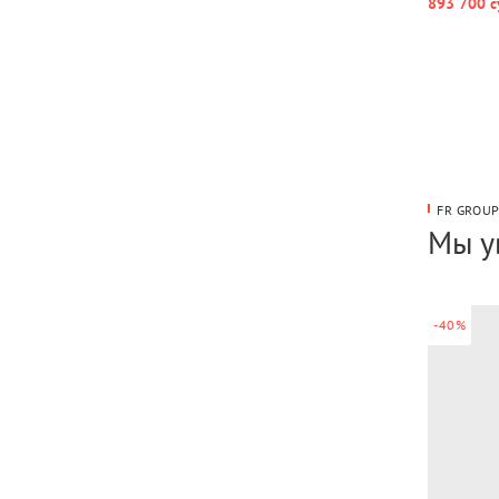
893 700 с
FR GROU
Мы у
-40%