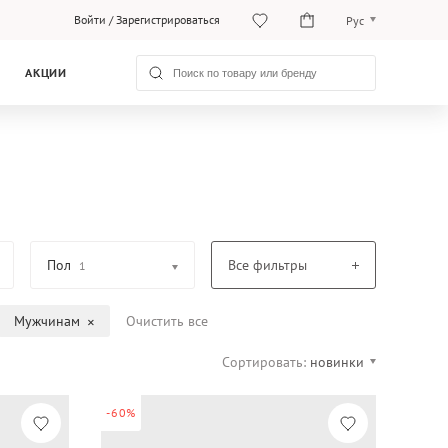
Войти
/
Зарегистрироваться
Рус
O‘zb
АКЦИИ
Рус
Пол
Все фильтры
1
Мужчинам
Очистить все
Сортировать:
новинки
-60%