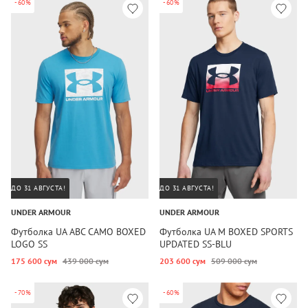
-60%
-60%
ДО 31 АВГУСТА!
ДО 31 АВГУСТА!
UNDER ARMOUR
UNDER ARMOUR
Футболка UA ABC CAMO BOXED
Футболка UA M BOXED SPORTS
LOGO SS
UPDATED SS-BLU
175 600 сум
439 000 сум
203 600 сум
509 000 сум
-70%
-60%