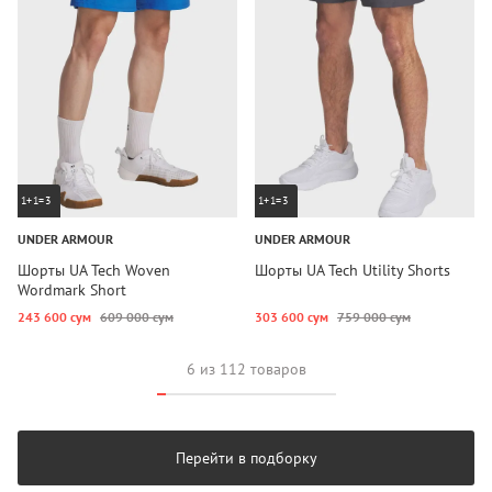
1+1=3
1+1=3
UNDER ARMOUR
UNDER ARMOUR
Шорты UA Tech Woven
Шорты UA Tech Utility Shorts
Wordmark Short
243 600 сум
609 000 сум
303 600 сум
759 000 сум
6 из 112 товаров
Перейти в подборку