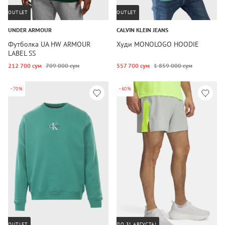
OUTLET
OUTLET
UNDER ARMOUR
CALVIN KLEIN JEANS
Футболка UA HW ARMOUR
Худи MONOLOGO HOODIE
LABEL SS
212 700 сум
709 000 сум
557 700 сум
1 859 000 сум
-70%
-60%
OUTLET
ДО 31 АВГУСТА!