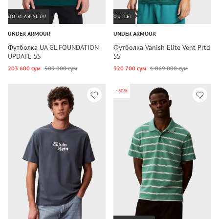
ДО 31 АВГУСТА!
OUTLET
UNDER ARMOUR
UNDER ARMOUR
Футболка UA GL FOUNDATION
Футболка Vanish Elite Vent Prtd
UPDATE SS
SS
203 600 сум
509 000 сум
320 700 сум
1 069 000 сум
-60%