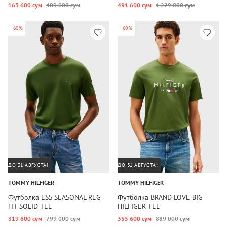
163 600 сум
409 000 сум
491 600 сум
1 229 000 сум
-60%
-60%
ДО 31 АВГУСТА!
ДО 31 АВГУСТА!
TOMMY HILFIGER
TOMMY HILFIGER
Футболка ESS SEASONAL REG
Футболка BRAND LOVE BIG
FIT SOLID TEE
HILFIGER TEE
319 600 сум
799 000 сум
355 600 сум
889 000 сум