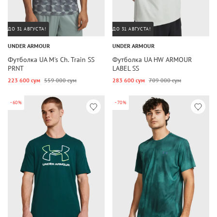
ДО 31 АВГУСТА!
ДО 31 АВГУСТА!
UNDER ARMOUR
UNDER ARMOUR
Футболка UA M's Ch. Train SS
Футболка UA HW ARMOUR
PRNT
LABEL SS
223 600 сум
559 000 сум
283 600 сум
709 000 сум
-60%
-70%