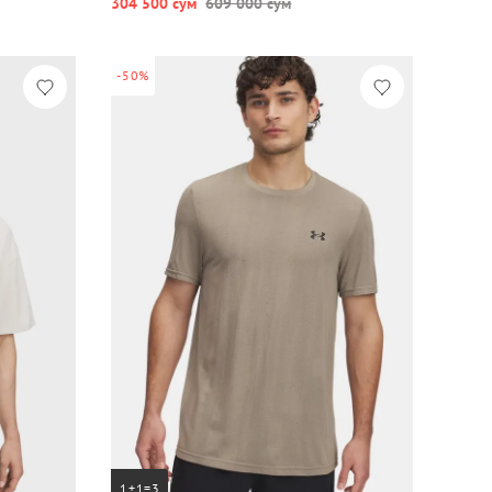
304 500 сум
609 000 сум
-50%
1+1=3