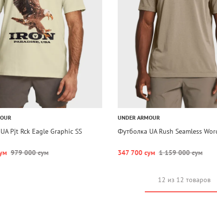
MOUR
UNDER ARMOUR
UA Pjt Rck Eagle Graphic SS
Футболка UA Rush Seamless Wor
ум
979 000 сум
347 700 сум
1 159 000 сум
12 из 12 товаров