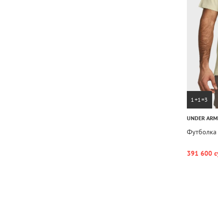
1+1=3
UNDER AR
Футболка 
391 600 с