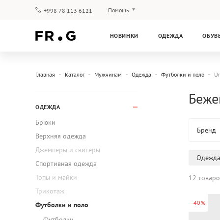
Помощь
+998 78 113 6121
Оплата и доставка
НОВИНКИ
ОДЕЖДА
ОБУВ
Вопросы и ответы
Клубная программа
Гарантия
Главная
Каталог
Мужчинам
Одежда
Футболки и поло
Un
Беже
ОДЕЖДА
Брюки
Бренд
Верхняя одежда
Джемперы и свитеры
Одежд
Спортивная одежда
Топы и майки
12 товаро
Трикотаж
-40%
Футболки и поло
Футболки