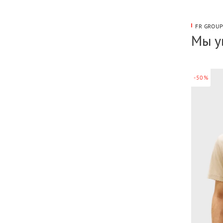
FR GROU
Мы у
-50%