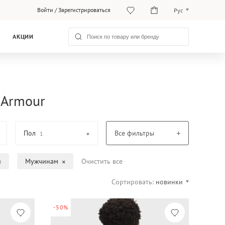
Войти
/
Зарегистрироваться
Рус
O‘zb
АКЦИИ
Рус
 Armour
Пол
Все фильтры
1
Мужчинам
Очистить все
Сортировать:
новинки
-50%