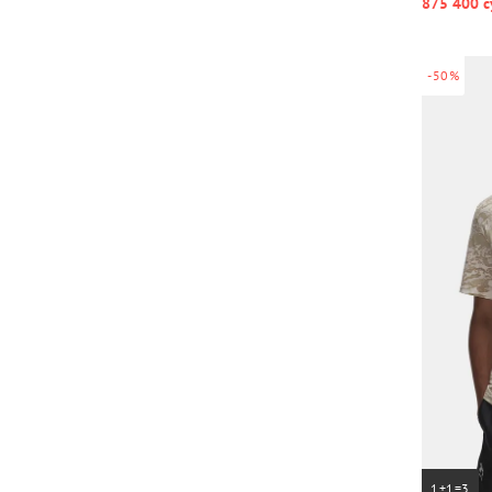
875 400 с
-50%
1+1=3