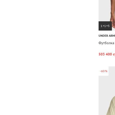
1+1=3
UNDER AR
Футболка 
503 400 с
-60%