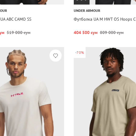
MOUR
UNDER ARMOUR
 UA ABC CAMO SS
Футболка UA M HWT OS Hoops C
ум
519 000 сум
404 500 сум
809 000 сум
-70%