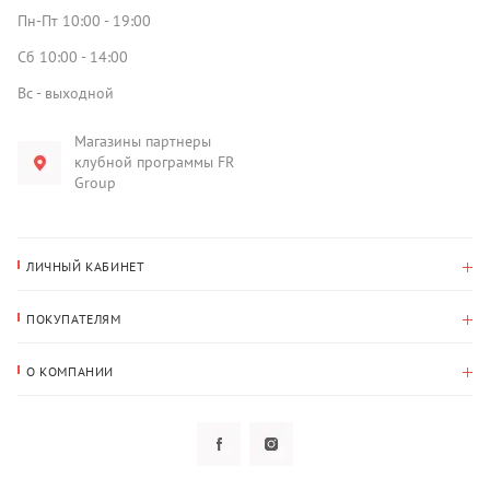
Пн-Пт 10:00 - 19:00
Сб 10:00 - 14:00
Вс - выходной
Магазины партнеры
клубной программы FR
Group
ЛИЧНЫЙ КАБИНЕТ
История покупок
ПОКУПАТЕЛЯМ
Мои данные
Оплата и доставка
Адрес для доставки
О КОМПАНИИ
Возврат
О нас
Избранное
Вопросы и ответы
Политика конфиденциальности
Клубная программа
Клубная программа
Новости
Рассылки