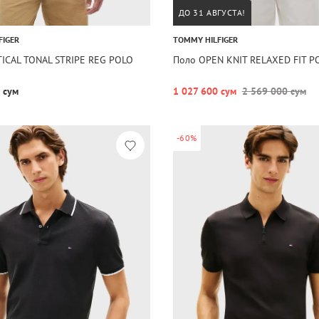
ДО 31 АВГУСТА!
FIGER
TOMMY HILFIGER
TICAL TONAL STRIPE REG POLO
Поло OPEN KNIT RELAXED FIT P
 сум
1 027 600 сум
2 569 000 сум
-60%