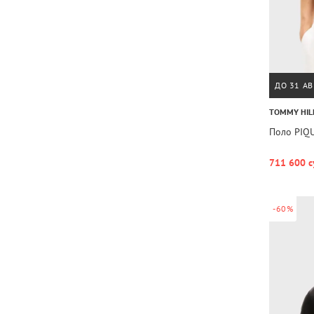
ДО 31 АВ
TOMMY HIL
Поло PIQ
711 600 с
-60%