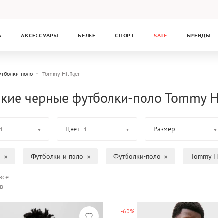
Ь
АКСЕССУАРЫ
БЕЛЬЕ
СПОРТ
SALE
БРЕНДЫ
утболки-поло
Tommy Hilfiger
кие черные футболки-поло Tommy Hi
Цвет
Размер
1
1
а
Футболки и поло
Футболки-поло
Tommy Hi
все
в
-60%