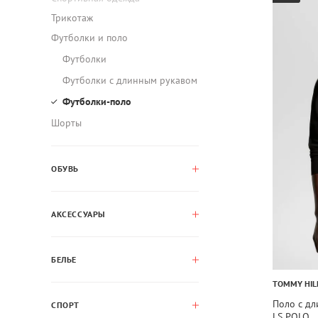
Трикотаж
Футболки и поло
Футболки
Футболки с длинным рукавом
Футболки-поло
Шорты
ОБУВЬ
АКСЕССУАРЫ
БЕЛЬЕ
TOMMY HIL
Поло с д
СПОРТ
LS POLO