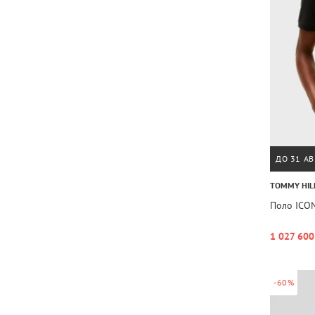
ДО 31 АВ
TOMMY HIL
Поло ICO
1 027 600
-60%