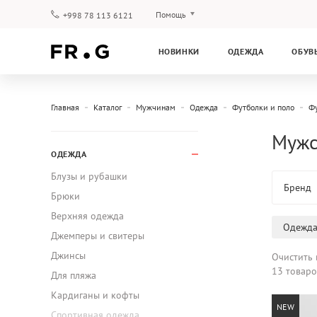
Помощь
+998 78 113 6121
Оплата и доставка
НОВИНКИ
ОДЕЖДА
ОБУВ
Вопросы и ответы
Клубная программа
Гарантия
Главная
Каталог
Мужчинам
Одежда
Футболки и поло
Ф
Мужс
ОДЕЖДА
Блузы и рубашки
Бренд
Брюки
Верхняя одежда
Одежд
Джемперы и свитеры
Джинсы
Очистить 
13 товаро
Для пляжа
Кардиганы и кофты
NEW
Спортивная одежда