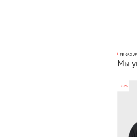
FR GROU
Мы у
-70%