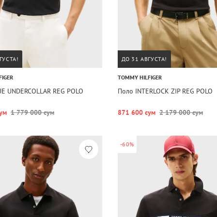
ГУСТА!
ДО 31 АВГУСТА!
FIGER
TOMMY HILFIGER
UE UNDERCOLLAR REG POLO
Поло INTERLOCK ZIP REG POLO
ум
1 779 000 сум
871 600 сум
2 179 000 сум
-60%