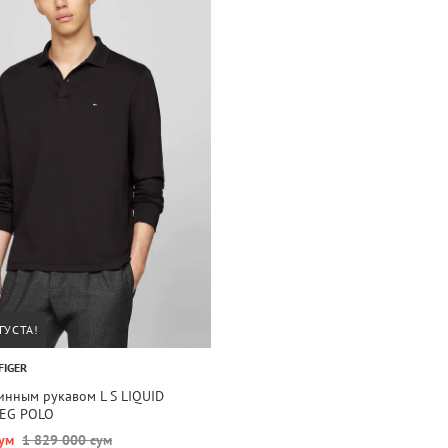
ГУСТА!
FIGER
инным рукавом L S LIQUID
EG POLO
ум
1 829 000 сум