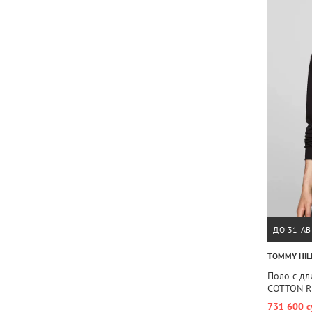
ДО 31 АВ
TOMMY HIL
Поло с дл
COTTON R
731 600 с