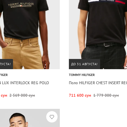
ГУСТА!
ДО 31 АВГУСТА!
FIGER
TOMMY HILFIGER
N LUX INTERLOCK REG POLO
Поло HILFIGER CHEST INSERT R
 сум
2 569 000 сум
711 600 сум
1 779 000 сум