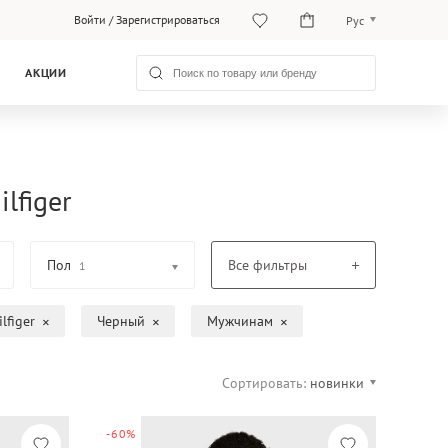
Войти
/
Зарегистрироваться
Рус
O‘zb
АКЦИИ
Рус
lfiger
Пол
Все фильтры
1
lfiger
Черный
Мужчинам
Сортировать:
новинки
-60%