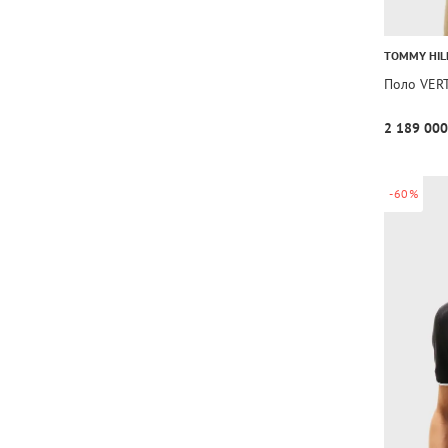
TOMMY HIL
Поло VER
2 189 000
-60%