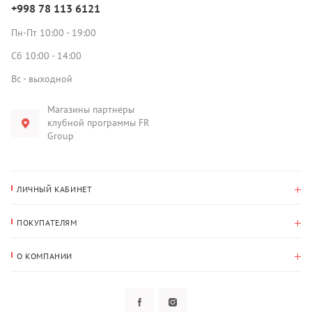
+998 78 113 6121
Пн-Пт 10:00 - 19:00
Сб 10:00 - 14:00
Вс - выходной
Магазины партнеры
клубной программы FR
Group
ЛИЧНЫЙ КАБИНЕТ
История покупок
ПОКУПАТЕЛЯМ
Мои данные
Оплата и доставка
Адрес для доставки
О КОМПАНИИ
Возврат
О нас
Избранное
Вопросы и ответы
Политика конфиденциальности
Клубная программа