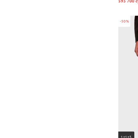
593 700 с
-50%
1+1=3