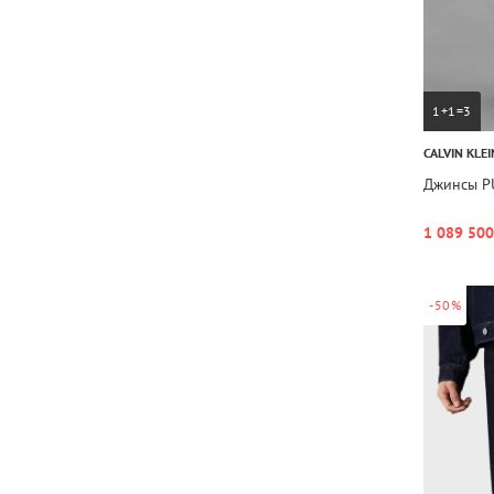
1+1=3
CALVIN KLEI
Джинсы P
1 089 500
-50%