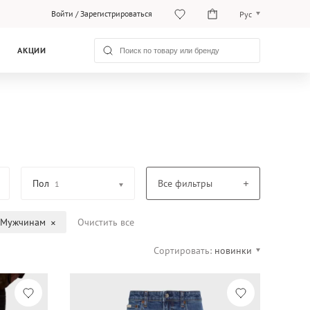
Войти
/
Зарегистрироваться
Рус
O‘zb
АКЦИИ
Рус
Пол
Все фильтры
1
Мужчинам
Очистить все
Сортировать:
новинки