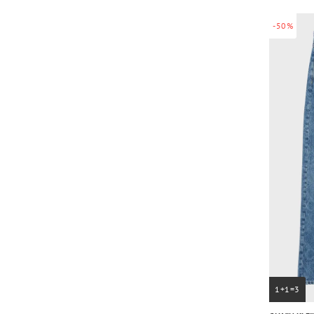
-50%
1+1=3