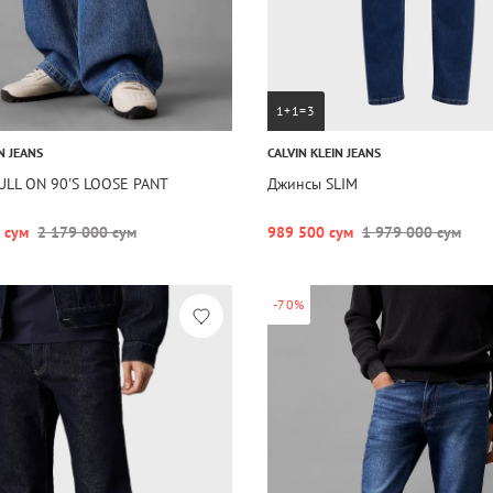
1+1=3
N JEANS
CALVIN KLEIN JEANS
ULL ON 90'S LOOSE PANT
Джинсы SLIM
 сум
2 179 000 сум
989 500 сум
1 979 000 сум
-70%