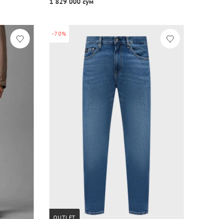
1 829 000 сум
-70%
OUTLET