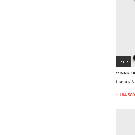
1+1=3
CALVIN KLEI
Джинсы S
1 184 500