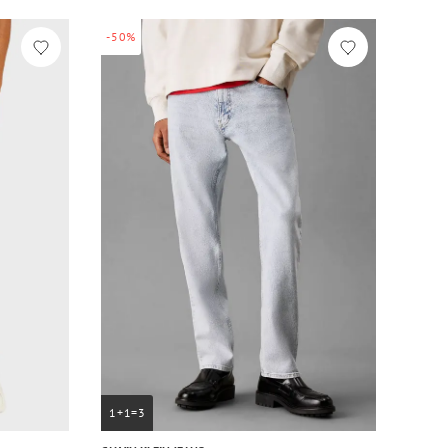
-50%
1+1=3