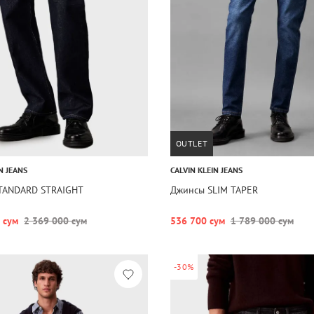
OUTLET
N JEANS
CALVIN KLEIN JEANS
TANDARD STRAIGHT
Джинсы SLIM TAPER
 сум
2 369 000 сум
536 700 сум
1 789 000 сум
-30%