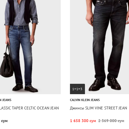
1+1=3
N JEANS
CALVIN KLEIN JEANS
ASSIC TAPER CELTIC OCEAN JEAN
Джинсы SLIM VINE STREET JEAN
 сум
1 658 300 сум
2 369 000 сум