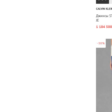
CALVIN KLEI
Джинсы S
JE
1 184 500
-50%