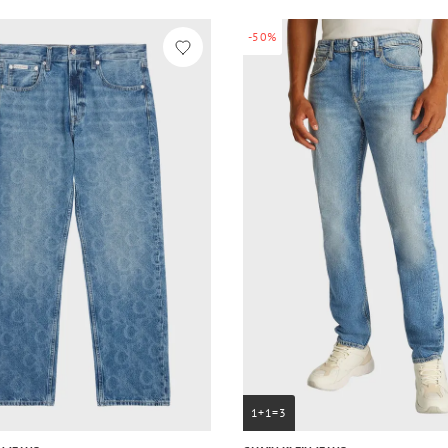
-50%
1+1=3