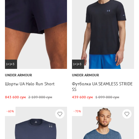
1+1=3
1+1=3
UNDER ARMOUR
UNDER ARMOUR
Шорты UA Halo Run Short
Футболка UA SEAMLESS STRIDE
SS
843 600 сум
2 109 000 сум
439 600 сум
1 099 000 сум
-60%
-70%