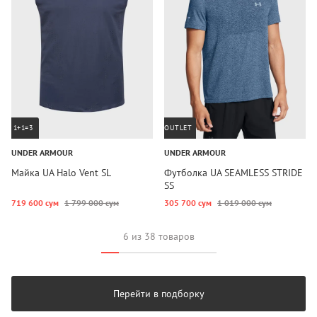
1+1=3
OUTLET
UNDER ARMOUR
UNDER ARMOUR
Майка UA Halo Vent SL
Футболка UA SEAMLESS STRIDE
SS
719 600 сум
1 799 000 сум
305 700 сум
1 019 000 сум
6 из 38 товаров
Перейти в подборку