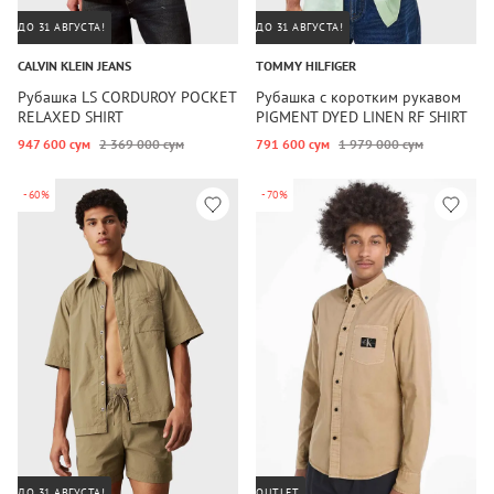
ДО 31 АВГУСТА!
ДО 31 АВГУСТА!
CALVIN KLEIN JEANS
TOMMY HILFIGER
Рубашка LS CORDUROY POCKET
Рубашка с коротким рукавом
RELAXED SHIRT
PIGMENT DYED LINEN RF SHIRT
S S
947 600 сум
2 369 000 сум
791 600 сум
1 979 000 сум
-60%
-70%
ДО 31 АВГУСТА!
OUTLET