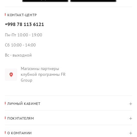
КОНТАКТ-ЦЕНТР
+998 78 113 6121
Пн-Пт 10:00 - 19:00
Сб 10:00 - 14:00
Вс - выходной
Магазины партнеры
клубной программы FR
Group
ЛИЧНЫЙ КАБИНЕТ
История покупок
ПОКУПАТЕЛЯМ
Мои данные
Оплата и доставка
Адрес для доставки
О КОМПАНИИ