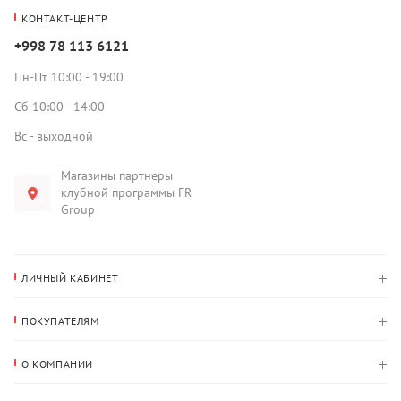
КОНТАКТ-ЦЕНТР
+998 78 113 6121
Пн-Пт 10:00 - 19:00
Сб 10:00 - 14:00
Вс - выходной
Магазины партнеры
клубной программы FR
Group
ЛИЧНЫЙ КАБИНЕТ
История покупок
ПОКУПАТЕЛЯМ
Мои данные
Оплата и доставка
Адрес для доставки
О КОМПАНИИ
Возврат
О нас
Избранное