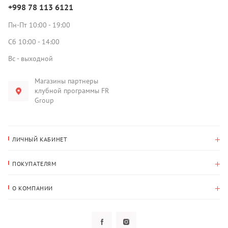
+998 78 113 6121
Пн-Пт 10:00 - 19:00
Сб 10:00 - 14:00
Вс - выходной
Магазины партнеры
клубной программы FR
Group
ЛИЧНЫЙ КАБИНЕТ
История покупок
ПОКУПАТЕЛЯМ
Мои данные
Оплата и доставка
Адрес для доставки
О КОМПАНИИ
Возврат
О нас
Избранное
Вопросы и ответы
Политика конфиденциальности
Клубная программа