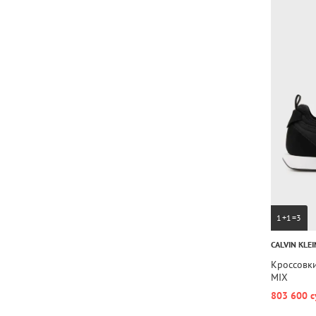
1+1=3
CALVIN KLEI
Кроссовк
MIX
803 600 с