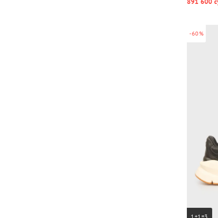
891 600 с
-60%
1+1=3