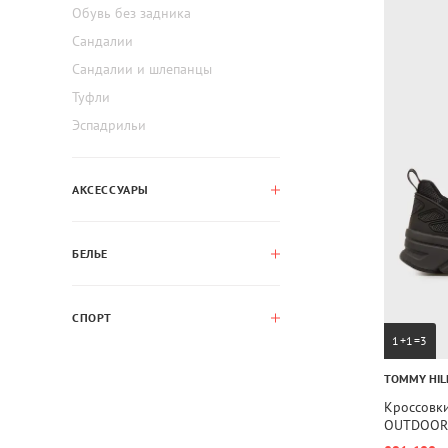
Обувь без задника
Сандалии
Сандалии и шлепанцы
Туфли
Эспадрильи
АКСЕССУАРЫ
БЕЛЬЕ
СПОРТ
1+1=3
TOMMY HIL
Кроссовк
OUTDOOR