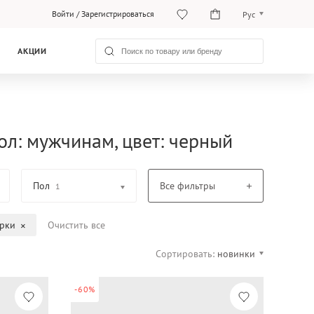
Войти
/
Зарегистрироваться
Рус
O‘zb
АКЦИИ
Рус
ол: мужчинам, цвет: черный
Пол
Все фильтры
1
рки
Очистить все
Сортировать:
новинки
-60%