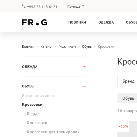
Помощь
+998 78 113 6121
Оплата и доставка
НОВИНКИ
ОДЕЖДА
ОБУВ
Вопросы и ответы
Клубная программа
Гарантия
Главная
Каталог
Мужчинам
Обувь
Кроссовки
Кросс
ОДЕЖДА
Бренд
ОБУВЬ
Ботинки и сапоги
Обувь
Кроссовки
16 товаро
Кеды
Кроссовки
-60%
Кроссовки для тренировок