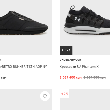
1+1=3
N
UNDER ARMOUR
и/RETRO RUNNER T LTH AOP NY
Кроссовки UA Phantom X
 сум
1 027 600 сум
2 569 000 сум
-60%