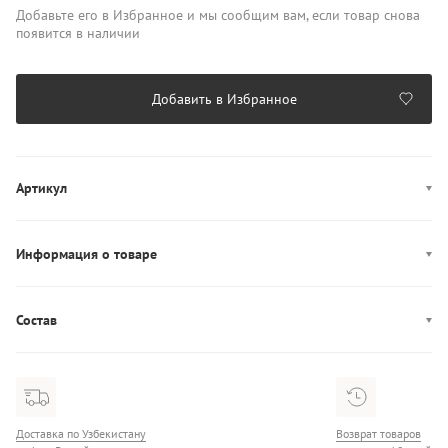
Добавьте его в Избранное и мы сообщим вам, если товар снова
появится в наличии
Добавить в Избранное
Артикул
6012824-100
Информация о товаре
Декор: логотип
Производство: Камбоджа
Состав
Состав: 100% Нейлон
Доставка по Узбекистану
Возврат товаров