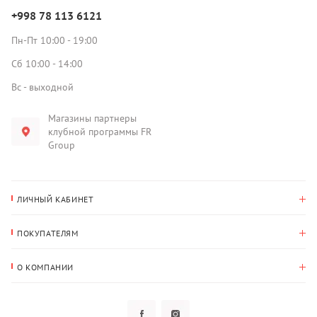
+998 78 113 6121
Пн-Пт 10:00 - 19:00
Сб 10:00 - 14:00
Вс - выходной
Магазины партнеры
клубной программы FR
Group
ЛИЧНЫЙ КАБИНЕТ
История покупок
ПОКУПАТЕЛЯМ
Мои данные
Оплата и доставка
Адрес для доставки
О КОМПАНИИ
Возврат
О нас
Избранное
Вопросы и ответы
Политика конфиденциальности
Клубная программа