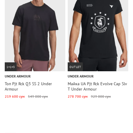
1+1=3
OUTLET
UNDER ARMOUR
UNDER ARMOUR
U
Топ Pjt Rck Q3 SS 2 Under
Майка UA Pjt Rck Evolve Cap Slv
М
Armour
T Under Armour
B
219 600 сум
549 000 сум
278 700 сум
929 000 сум
6