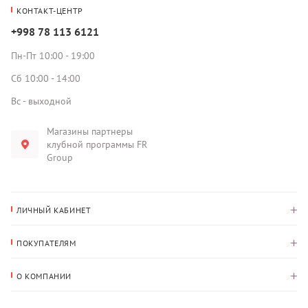
КОНТАКТ-ЦЕНТР
+998 78 113 6121
Пн-Пт 10:00 - 19:00
Сб 10:00 - 14:00
Вс - выходной
Магазины партнеры
клубной программы FR
Group
ЛИЧНЫЙ КАБИНЕТ
История покупок
ПОКУПАТЕЛЯМ
Мои данные
Оплата и доставка
Адрес для доставки
О КОМПАНИИ
Возврат
О нас
Избранное