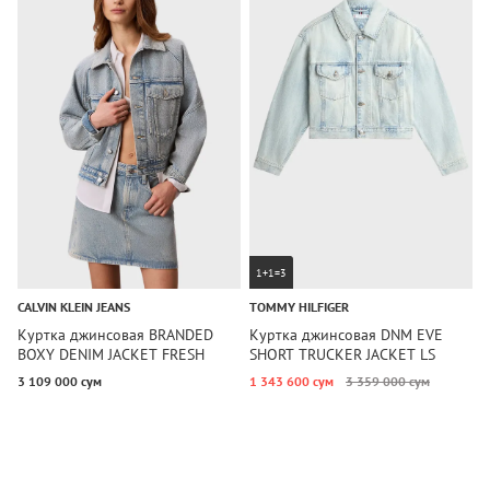
1+1=3
CALVIN KLEIN JEANS
TOMMY HILFIGER
C
Куртка джинсовая BRANDED
Куртка джинсовая DNM EVE
К
BOXY DENIM JACKET FRESH
SHORT TRUCKER JACKET LS
J
Calvin Klein Jeans
Tommy Hilfiger
K
3 109 000 сум
1 343 600 сум
3 359 000 сум
1