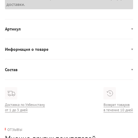
доставки.
Артикул
LV00Q62706
Информация о товаре
Производство: Вьетнам
Состав
Состав: 83% Полипропилен/17% Эластан
Доставка по Узбекистану
Возврат товаров
от 1 до 3 дней
в течение 10 дней
ОТЗЫВЫ