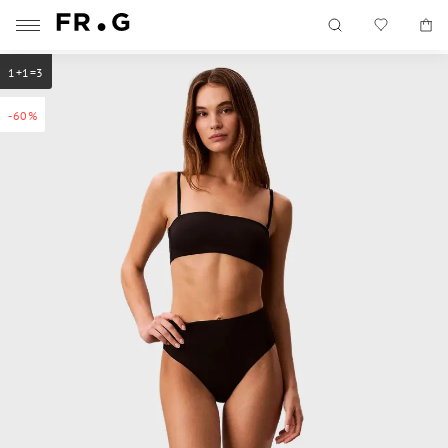
1+1=3
-60%