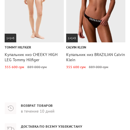
1+1=3
1+1=3
TOMMY HILFIGER
CALVIN KLEIN
C
Купальник низ CHEEKY HIGH
Купальник низ BRAZILIAN Calvin
К
LEG Tommy Hilfiger
Klein
K
355 600 сум
889 000 сум
355 600 сум
889 000 сум
3
ВОЗВРАТ ТОВАРОВ
в течение 10 дней
ДОСТАВКА ПО ВСЕМУ УЗБЕКИСТАНУ