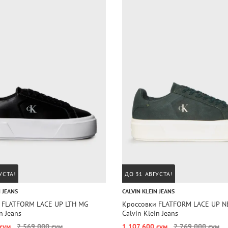
УСТА!
ДО 31 АВГУСТА!
N JEANS
CALVIN KLEIN JEANS
 FLATFORM LACE UP LTH MG
Кроссовки FLATFORM LACE UP N
n Jeans
Calvin Klein Jeans
 сум
2 569 000 сум
1 107 600 сум
2 769 000 сум