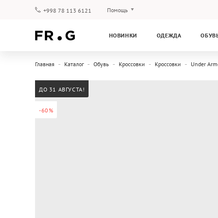
Помощь
+998 78 113 6121
Оплата и доставка
НОВИНКИ
ОДЕЖДА
ОБУВ
Вопросы и ответы
Клубная программа
Главная
Каталог
Обувь
Кроссовки
Кроссовки
Under Arm
Гарантия
ДО 31 АВГУСТА!
-60%