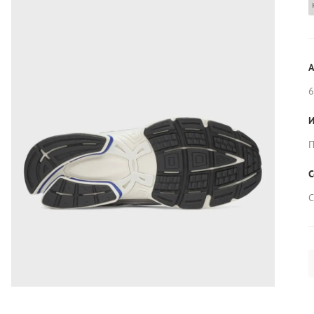
А
6
И
П
С
С