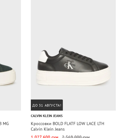
ДО 31 АВГУСТА!
ДО 31
CALVIN KLEIN JEANS
CALVIN
B MG
Кроссовки BOLD FLATF LOW LACE LTH
Кросс
Calvin Klein Jeans
SU Cal
1 027 600 сум
2 569 000 сум
1 027