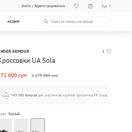
Войти
/
Зарегистрироваться
Рус
O‘zb
АКЦИИ
Рус
UNDER ARMOUR
1
Кроссовки UA Sola
871 600 сум
2 179 000 сум
+43 580 бонусов
для участников клубной программы FR Group
вет:
белый