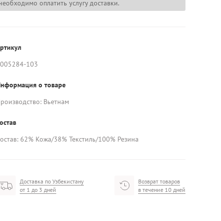
необходимо оплатить услугу доставки.
ртикул
005284-103
нформация о товаре
роизводство: Вьетнам
остав
остав: 62% Кожа/38% Текстиль/100% Резина
Доставка по Узбекистану
Возврат товаров
от 1 до 3 дней
в течение 10 дней