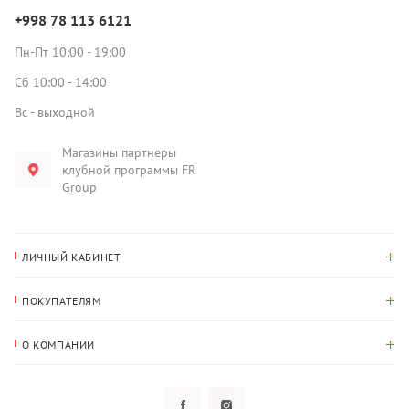
+998 78 113 6121
Пн-Пт 10:00 - 19:00
Сб 10:00 - 14:00
Вс - выходной
Магазины партнеры
клубной программы FR
Group
ЛИЧНЫЙ КАБИНЕТ
История покупок
ПОКУПАТЕЛЯМ
Мои данные
Оплата и доставка
Адрес для доставки
О КОМПАНИИ
Возврат
О нас
Избранное
Вопросы и ответы
Политика конфиденциальности
Клубная программа