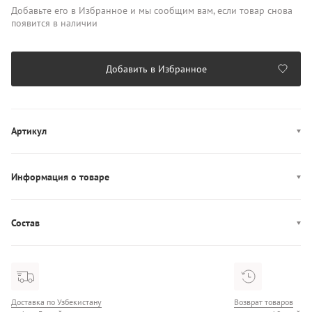
Добавьте его в Избранное и мы сообщим вам, если товар снова
появится в наличии
Добавить в Избранное
Артикул
AM0AM13952
Информация о товаре
Цвет: черный
Отделения/карманы (внутренние): одно отделение
Состав
Производство: Индонезия
Состав: 100% Полиуретан
Доставка по Узбекистану
Возврат товаров