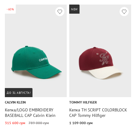
-60%
NEW
ДО 31 АВГУСТА!
CALVIN KLEIN
TOMMY HILFIGER
T
Кепка/LOGO EMBROIDERY
Кепка TH SCRIPT COLORBLOCK
К
BASEBALL CAP Calvin Klein
CAP Tommy Hilfiger
T
315 600 сум
789 000 сум
1 109 000 сум
1