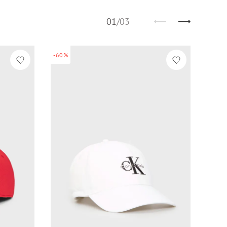
01
/
03
-60%
-60%