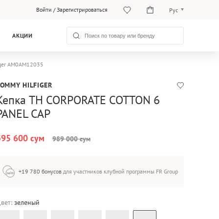
Войти
/
Зарегистрироваться
Рус
O‘zb
АКЦИИ
Рус
iger AM0AM12035
TOMMY HILFIGER
Кепка TH CORPORATE COTTON 6
PANEL CAP
395 600 сум
989 000 сум
+19 780 бонусов
для участников клубной программы FR Group
вет:
зеленый