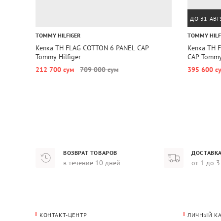
ДО 31 АВГ
TOMMY HILFIGER
TOMMY HILF
Кепка TH FLAG COTTON 6 PANEL CAP
Кепка TH 
Tommy Hilfiger
CAP Tommy 
212 700 сум
709 000 сум
395 600 с
ВОЗВРАТ ТОВАРОВ
ДОСТАВКА
в течение 10 дней
от 1 до 3
КОНТАКТ-ЦЕНТР
ЛИЧНЫЙ К