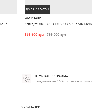
ДО 31 АВГУСТА!
ДО 31
CALVIN KLEIN
CALVIN
rmour
Кепка/MONO LOGO EMBRO CAP Calvin Klein
Кепка
Calvin
319 600 сум
799 000 сум
315 6
КЛУБНАЯ ПРОГРАММА
получайте до 15% от суммы покупки
О КОМПАНИИ