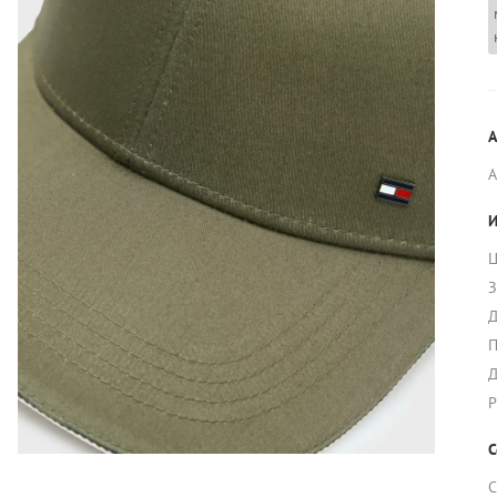
А
И
Ц
З
Д
П
Д
Р
С
С