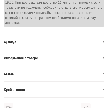
19:00. При доставке вам доступно 15 минут на примерку. Если
товар вам не подходит, необходимо отдать его курьеру до того
как вы произведете оплату. Вы можете отказаться от всех
позиций в заказе, но при этом необходимо оплатить услугу
доставки.
Артикул
MW0MW42528
Информация о товаре
Цвет: темно-синий
Декор: логотип
Состав
Производство: Вьетнам
Состав: 72% Хлопок/28% Полиэстер
Дополнительно: Вшитый капюшон
Крой и фасон
Длина рукава: длинный
Фасон: прямой
Вырез горловины: круглый