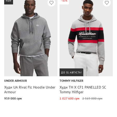
NEW
-60%
ДО 31 АВГУСТА!
UNDER ARMOUR
TOMMY HILFIGER
C
Худи UA Rival Flc Hoodie Under
Худи TH X CF1 PANELLED SC
Х
Armour
Tommy Hilfiger
M
K
959 000 сум
1 027 600 сум
2 569 000 сум
9