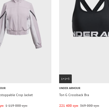
1+1=3
MOUR
UNDER ARMOUR
stoppable Crop Jacket
Топ G Crossback Bra
ум
1 119 000 сум
221 400 сум
369 000 сум