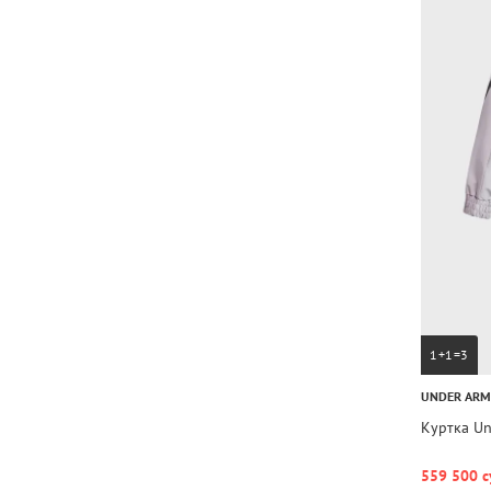
1+1=3
UNDER AR
Куртка Un
559 500 с