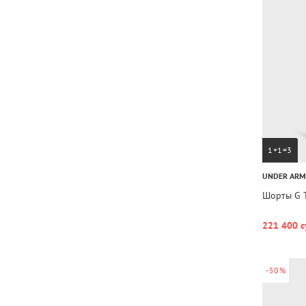
1+1=3
UNDER AR
Шорты G T
221 400 с
-50%