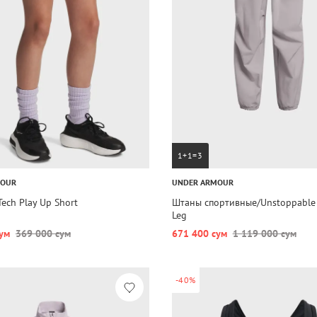
1+1=3
MOUR
UNDER ARMOUR
ech Play Up Short
Штаны спортивные/Unstoppable
Leg
ум
369 000 сум
671 400 сум
1 119 000 сум
-40%