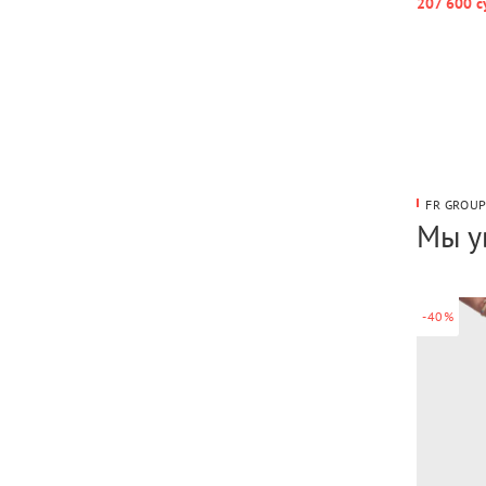
207 600 с
FR GROU
Мы у
-40%