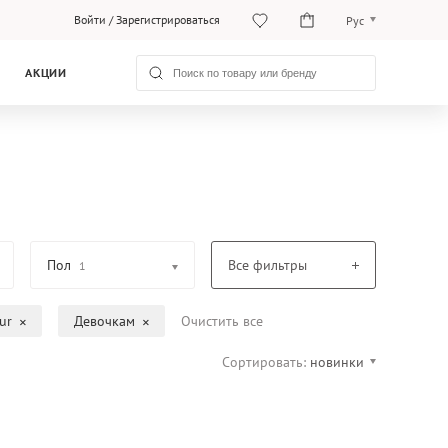
Войти
/
Зарегистрироваться
Рус
O‘zb
АКЦИИ
Рус
Пол
Все фильтры
1
ur
Девочкам
Очистить все
Сортировать:
новинки