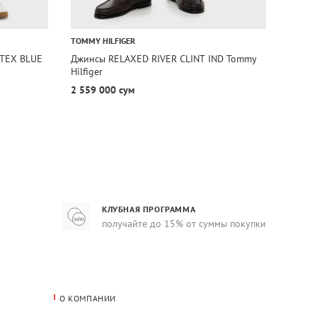
TOMMY HILFIGER
TOMMY
 TEX BLUE
Джинсы RELAXED RIVER CLINT IND Tommy
Джинс
Hilfiger
Jeans
2 559 000 сум
1 829
КЛУБНАЯ ПРОГРАММА
получайте до 15% от суммы покупки
О КОМПАНИИ