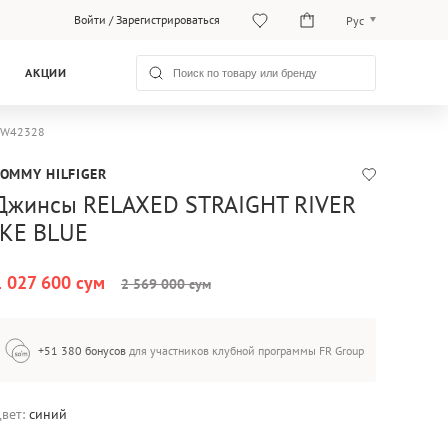
Войти
/
Зарегистрироваться
Рус
O‘zb
АКЦИИ
Рус
0MW42328
TOMMY HILFIGER
Джинсы RELAXED STRAIGHT RIVER
IKE BLUE
1 027 600 сум
2 569 000 сум
+51 380 бонусов
для участников клубной программы FR Group
вет:
синий