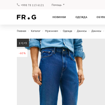
Помощь
+998 78 113 6121
Оплата и доставка
НОВИНКИ
ОДЕЖДА
ОБУВ
Вопросы и ответы
Клубная программа
Главная
Каталог
Мужчинам
Одежда
Джинсы
Джинсы
Гарантия
1+1=3
-60%