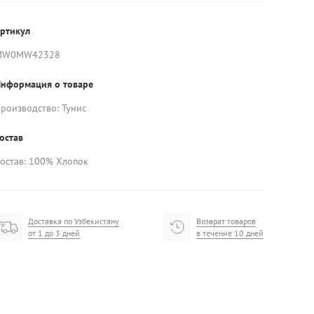
ртикул
MW0MW42328
нформация о товаре
роизводство: Тунис
остав
остав: 100% Хлопок
Доставка по Узбекистану
Возврат товаров
от 1 до 3 дней
в течение 10 дней