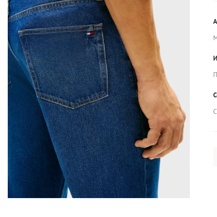
А
И
П
С
С