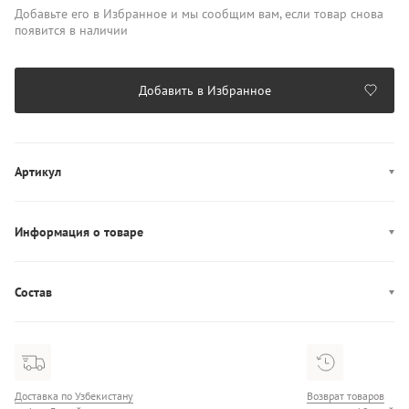
Добавьте его в Избранное и мы сообщим вам, если товар снова
появится в наличии
Добавить в Избранное
Артикул
LV00QF8392
Информация о товаре
Цвет: черный
Декор: логотип
Состав
Производство: Индонезия
Состав: 95% Полиэстер/5% Эластан
Чашка: мягкая
Доставка по Узбекистану
Возврат товаров