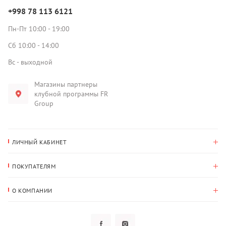
+998 78 113 6121
Пн-Пт 10:00 - 19:00
Сб 10:00 - 14:00
Вс - выходной
Магазины партнеры
клубной программы FR
Group
ЛИЧНЫЙ КАБИНЕТ
История покупок
ПОКУПАТЕЛЯМ
Мои данные
Оплата и доставка
Адрес для доставки
О КОМПАНИИ
Возврат
О нас
Избранное
Вопросы и ответы
Политика конфиденциальности
Клубная программа