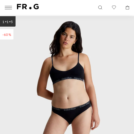
1+1=3
-60%