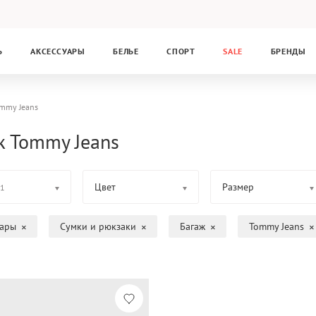
Ь
АКСЕССУАРЫ
БЕЛЬЕ
СПОРТ
SALE
БРЕНДЫ
mmy Jeans
ж Tommy Jeans
Цвет
Размер
1
уары
Сумки и рюкзаки
Багаж
Tommy Jeans