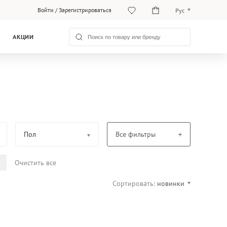
Войти
/
Зарегистрироваться
Рус
O‘zb
АКЦИИ
Рус
Пол
Все фильтры
Очистить все
Сортировать:
новинки