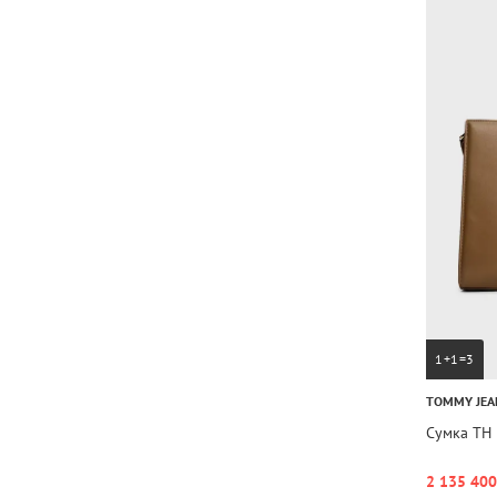
1+1=3
TOMMY JEA
Сумка TH
2 135 400