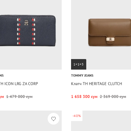
1+1=3
NS
TOMMY JEANS
TH ICON LRG ZA CORP
Клатч TH HERITAGE CLUTCH
ум
1 479 000 сум
1 658 300 сум
2 369 000 сум
-40%