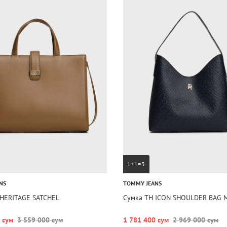
1+1=3
NS
TOMMY JEANS
 HERITAGE SATCHEL
Сумка TH ICON SHOULDER BAG
 сум
3 559 000 сум
1 781 400 сум
2 969 000 сум