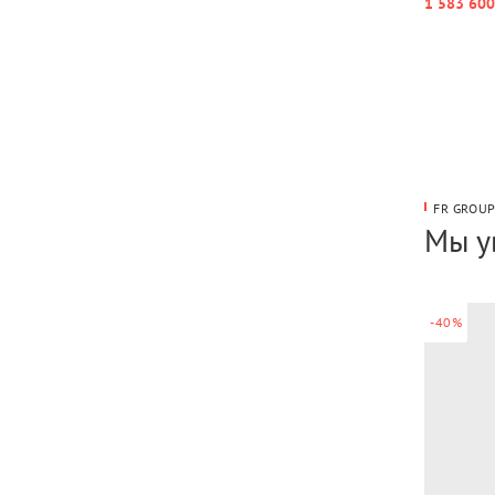
1 583 600
FR GROU
Мы у
-40%