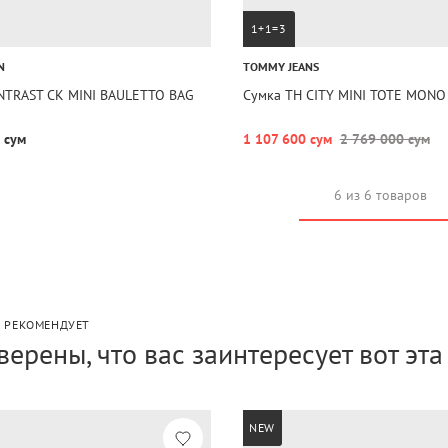
1+1=3
N
TOMMY JEANS
NTRAST CK MINI BAULETTO BAG
Сумка TH CITY MINI TOTE MONO
 сум
1 107 600 сум
2 769 000 сум
6 из 6 товаров
P РЕКОМЕНДУЕТ
верены, что вас заинтересует вот эт
NEW