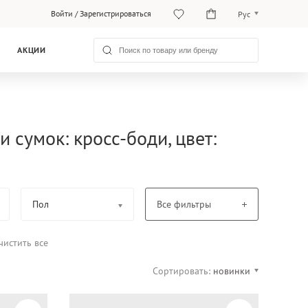
Войти
/
Зарегистрироваться
Рус
O‘zb
АКЦИИ
Рус
и сумок: кросс-боди, цвет:
Пол
Все фильтры
чистить все
Сортировать:
новинки