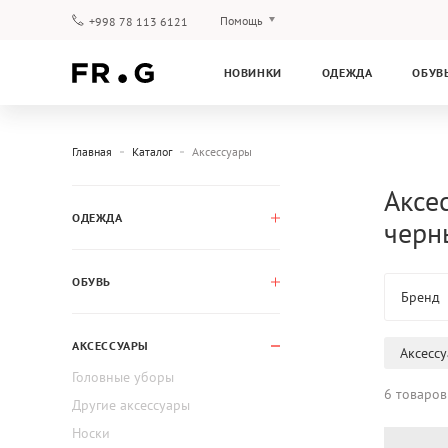
Помощь
+998 78 113 6121
Оплата и доставка
НОВИНКИ
ОДЕЖДА
ОБУВ
Вопросы и ответы
Клубная программа
Гарантия
Главная
Каталог
Аксессуары
Аксес
ОДЕЖДА
черн
ОБУВЬ
Бренд
АКСЕССУАРЫ
Аксесс
Головные уборы
6 товаров
Другие аксессуары
Носки