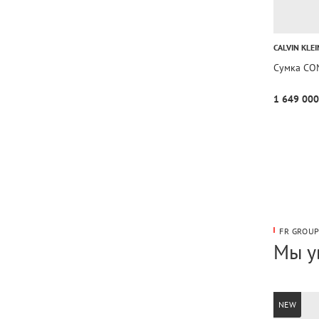
CALVIN KLEI
Сумка CO
1 649 000
FR GROU
Мы у
NEW