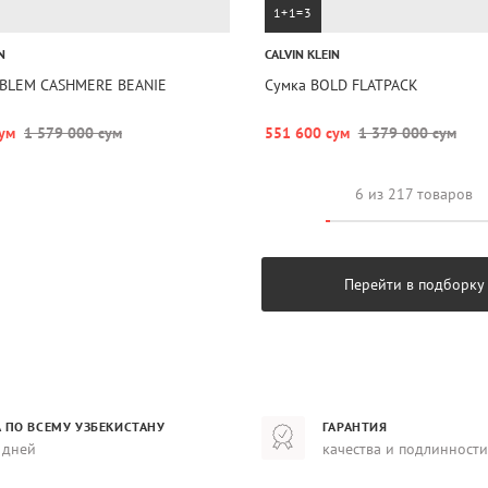
1+1=3
N
CALVIN KLEIN
BLEM CASHMERE BEANIE
Сумка BOLD FLATPACK
ум
1 579 000 сум
551 600 сум
1 379 000 сум
6 из 217 товаров
Перейти в подборку
 ПО ВСЕМУ УЗБЕКИСТАНУ
ГАРАНТИЯ
 дней
качества и подлинности