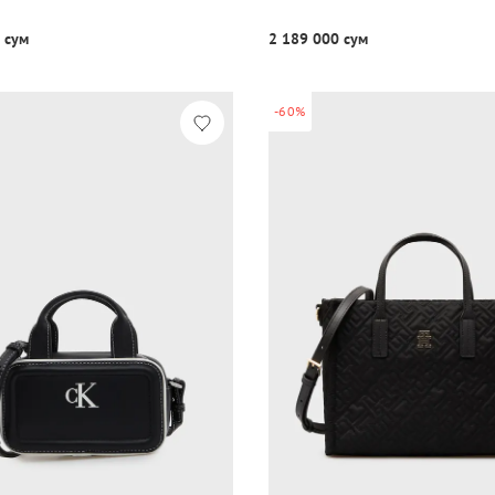
 сум
2 189 000 сум
-60%